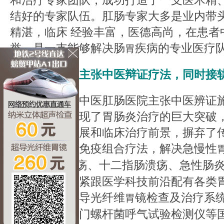
和治疗专家团队，成功打造了一支医术精
结好的专家队伍。肛肠专家大多是业内带
精湛，临床 经验丰富，医德高尚，在患者
誉，是一支能够解决肠
疾病的专业医疗
胃
医疗——主张中医辩证疗法，同时接
武汉博仕中医肛肠医院主张中医辨证施
治疗原则，实现了胃肠炎治疗的巨大突破
有了长足的发展和临床治疗前景，摒弃了
胃，采用新的免疫组合疗法，解决急慢性
性
炎、
溃疡、十二指肠溃疡、急性肠
胃
胃
病。同时医院紧跟医学科技前沿配有各类
引进使用的超导光纤维
镜检查及治疗系
胃
声检查仪、幽门螺杆菌呼气试验检测仪等