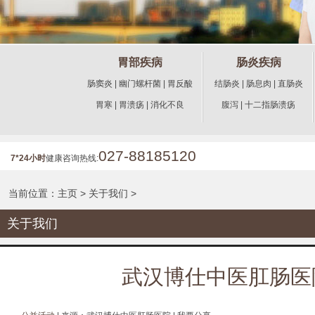
胃部疾病
肠炎疾病
肠窦炎
|
幽门螺杆菌
|
胃反酸
结肠炎
|
肠息肉
|
直肠炎
胃寒
|
胃溃疡
|
消化不良
腹泻
|
十二指肠溃疡
027-88185120
7*24小时
健康咨询热线:
当前位置：
主页
>
关于我们
>
关于我们
武汉博仕中医肛肠医