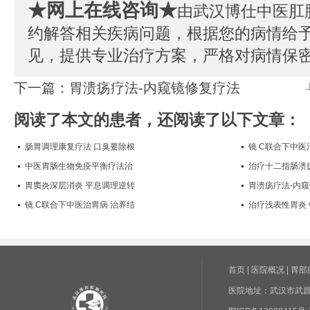
★网上在线咨询★
由武汉博仕中医肛
约解答相关疾病问题，根据您的病情给
见，提供专业治疗方案，严格对病情保
下一篇：
胃溃疡疗法-内窥镜修复疗法
阅读了本文的患者，还阅读了以下文章：
肠胃调理康复疗法 口臭要除根
镜 C联合下中医
中医胃肠生物免疫平衡疗法治
治疗十二指肠溃
胃窦炎深层消炎 平息调理逆转
胃溃疡疗法-内
镜 C联合下中医治胃病 治养结
治疗浅表性胃炎
首页
|
医院概况
|
胃部
医院地址：武汉市武昌区