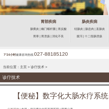
胃部疾病
肠炎疾病
肠窦炎
|
幽门螺杆菌
|
胃反酸
结肠炎
|
肠息肉
|
直肠炎
胃寒
|
胃溃疡
|
消化不良
腹泻
|
十二指肠溃疡
027-88185120
7*24小时
健康咨询热线:
当前位置：
主页
>
诊疗技术
>
诊疗技术
【便秘】数字化大肠水疗系统