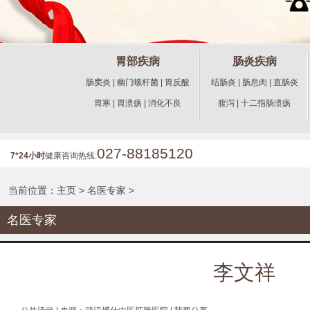
胃部疾病
肠炎疾病
肠窦炎
|
幽门螺杆菌
|
胃反酸
结肠炎
|
肠息肉
|
直肠炎
胃寒
|
胃溃疡
|
消化不良
腹泻
|
十二指肠溃疡
027-88185120
7*24小时
健康咨询热线:
当前位置：
主页
>
名医专家
>
名医专家
李文祥