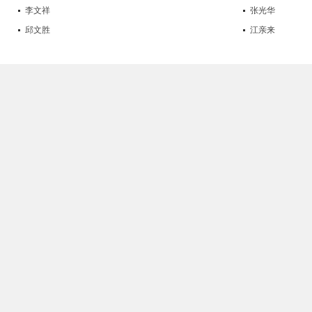
李文祥
张光华
邱文胜
江亲来