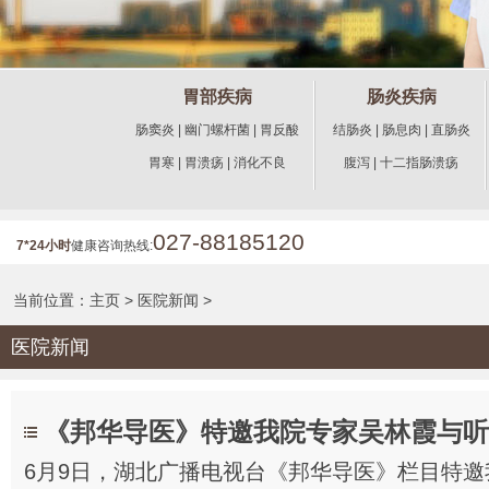
胃部疾病
肠炎疾病
肠窦炎
|
幽门螺杆菌
|
胃反酸
结肠炎
|
肠息肉
|
直肠炎
胃寒
|
胃溃疡
|
消化不良
腹泻
|
十二指肠溃疡
027-88185120
7*24小时
健康咨询热线:
当前位置：
主页
>
医院新闻
>
医院新闻
《邦华导医》特邀我院专家吴林霞与听
6月9日，湖北广播电视台《邦华导医》栏目特