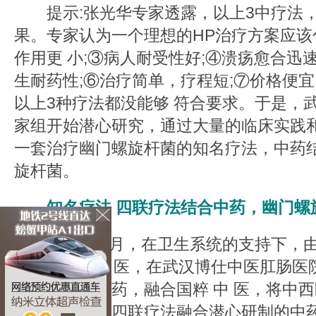
提示:张光华专家透露，以上3中疗法，
果。专家认为一个理想的HP治疗方案应该包括
作用更 小;③病人耐受性好;④溃疡愈合迅
生耐药性;⑥治疗简单，疗程短;⑦价格便宜
以上3种疗法都没能够 符合要求。于是，
家组开始潜心研究，通过大量的临床实践
一套治疗幽门螺旋杆菌的知名疗法，中药结
旋杆菌。
知名疗法 四联疗法结合中药，幽门螺
2005年6月，在卫生系统的支持下，由
与18位名老中医，在武汉博仕中医肛肠医
主旨，借鉴西药，融合国粹 中 医，将中
菌，专家组将四联疗法融合潜心研制的中