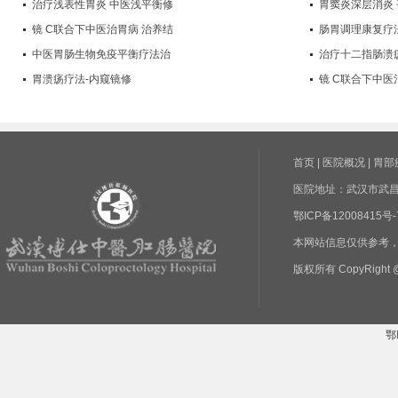
治疗浅表性胃炎 中医浅平衡修
胃窦炎深层消炎
镜 C联合下中医治胃病 治养结
肠胃调理康复疗
中医胃肠生物免疫平衡疗法治
治疗十二指肠溃
胃溃疡疗法-内窥镜修
镜 C联合下中医
首页
|
医院概况
|
胃部
医院地址：武汉市武昌区
鄂ICP备1200841
本网站信息仅供参考
版权所有 CopyRight @
鄂