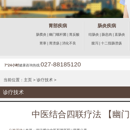
胃部疾病
肠炎疾病
肠窦炎
|
幽门螺杆菌
|
胃反酸
结肠炎
|
肠息肉
|
直肠炎
胃寒
|
胃溃疡
|
消化不良
腹泻
|
十二指肠溃疡
027-88185120
7*24小时
健康咨询热线:
当前位置：
主页
>
诊疗技术
>
诊疗技术
中医结合四联疗法 【幽