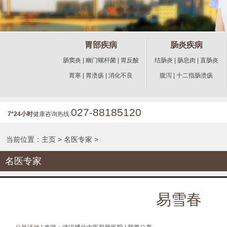
胃部疾病
肠炎疾病
肠窦炎
|
幽门螺杆菌
|
胃反酸
结肠炎
|
肠息肉
|
直肠炎
胃寒
|
胃溃疡
|
消化不良
腹泻
|
十二指肠溃疡
027-88185120
7*24小时
健康咨询热线:
当前位置：
主页
>
名医专家
>
名医专家
易雪春