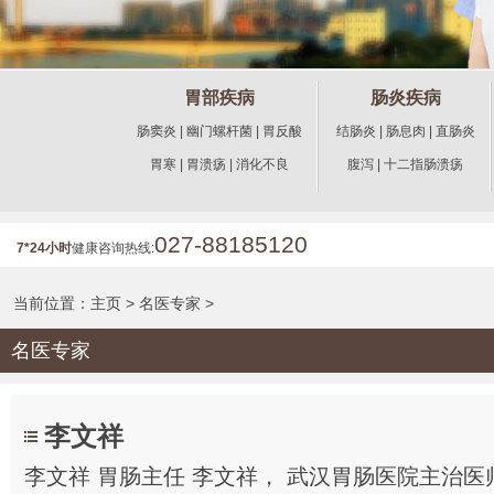
胃部疾病
肠炎疾病
肠窦炎
|
幽门螺杆菌
|
胃反酸
结肠炎
|
肠息肉
|
直肠炎
胃寒
|
胃溃疡
|
消化不良
腹泻
|
十二指肠溃疡
027-88185120
7*24小时
健康咨询热线:
当前位置：
主页
>
名医专家
>
名医专家
李文祥
李文祥 胃肠主任 李文祥， 武汉胃肠医院主治医