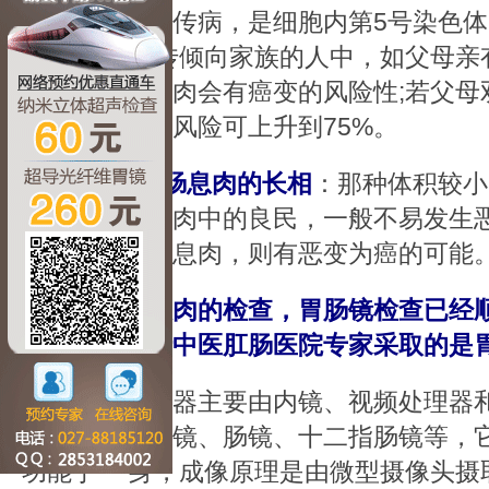
染色体显性遗传病，是细胞内第5号染色
有这种 有遗传倾向家族的人中，如父母亲
代中50%的息肉会有癌变的风险性;若父
患的息肉癌变风险可上升到75%。
5、看结肠息肉的长相
：那种体积较小
肉，多数是息肉中的良民，一般不易发生恶
基广蒂的结肠息肉，则有恶变为癌的可能
对于肠息肉的检查，胃肠镜检查已经
生。武汉博仕中医肛肠医院专家采取的是
胃肠镜仪器主要由内镜、视频处理器和
成。包括有胃镜、肠镜、十二指肠镜等，
功能于一 身，成像原理是由微型摄像头摄