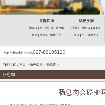
胃部疾病
肠炎疾病
肠窦炎
|
幽门螺杆菌
|
胃反酸
结肠炎
|
肠息肉
|
直肠炎
胃寒
|
胃溃疡
|
消化不良
腹泻
|
十二指肠溃疡
027-88185120
7*24小时
健康咨询热线:
当前位置：
主页
>
肠炎疾病
>
肠息肉
>
肠息肉
肠息肉会癌变