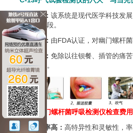
C-13呼气试验检测仪的六大一马当先
1、独特：
该系统是现代医学科技发展
病一种独特手段。
2、知名：
由FDA认证，对幽门螺杆
3、简便：
免除以往钡餐、插管的痛苦
测出胃肠疾病。
>>>C13幽门螺杆菌呼吸检测仪检查费用
4、诊断率高：
高特异性和灵敏性，率