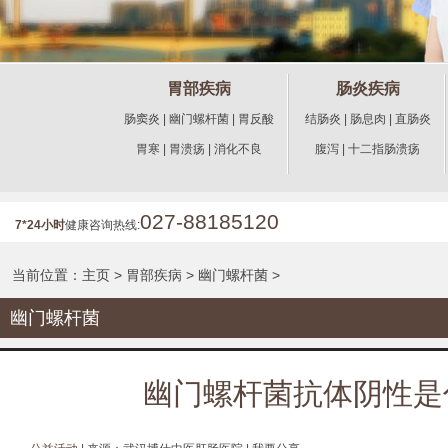
胃部疾病
肠炎疾病
肠窦炎
|
幽门螺杆菌
|
胃反酸
结肠炎
|
肠息肉
|
直肠炎
胃寒
|
胃溃疡
|
消化不良
腹泻
|
十二指肠溃疡
027-88185120
7*24小时
健康咨询热线:
当前位置：
主页
>
胃部疾病
>
幽门螺杆菌
>
幽门螺杆菌
幽门螺杆菌抗体阴性是