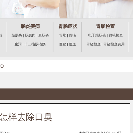
肠炎疾病
胃肠症状
胃肠检查
酸
结肠炎
|
肠息肉
|
直肠炎
胃胀
|
胃痛
电子结肠镜
|
胃镜检查
腹泻
|
十二指肠溃疡
便秘
|
便血
胃镜检查
|
胃镜检查费用
20
怎样去除口臭