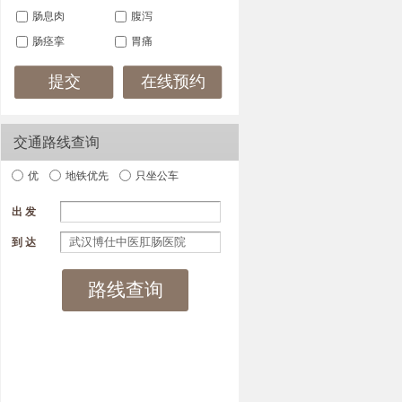
肠息肉
腹泻
肠痉挛
胃痛
在线预约
交通路线查询
优
地铁优先
只坐公车
出 发
到 达