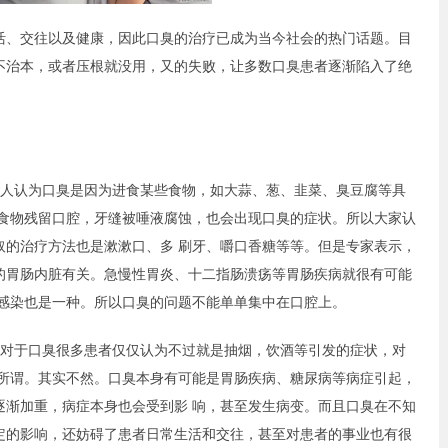
、交往以及健康，因此口臭的治疗已成为当今社会的热门话题。目
不治本，或者压根就没用，又的失败，让多数口臭患者逐渐陷入了绝
人认为口臭是因为进食某些食物，如大蒜、葱、韭菜、臭豆腐等具
于食物残留口腔，牙缝被唾液腐蚀，也会出现口臭的症状。所以大家认
取的治疗方法也是漱漱口、多 刷牙、嚼口香糖等等。但是专家表示，
的胃肠内脏有关。急慢性胃炎、十二指肠溃疡等胃肠疾病就很有可能
的感染也是一种。所以口臭的问题不能单单集中在口腔上。
对于口臭很多患者仅仅认为不过就是抽烟，饮酒等引发的症状，对
无所谓。其实不然。口臭本身有可能是胃肠疾病、糖尿病等病症引起，
逐渐加重，病症本身也会受到影 响，甚至发生病变。而且口臭在不知
定的影响，还妨碍了患者日常生活和交往，甚至对患者的事业也有很