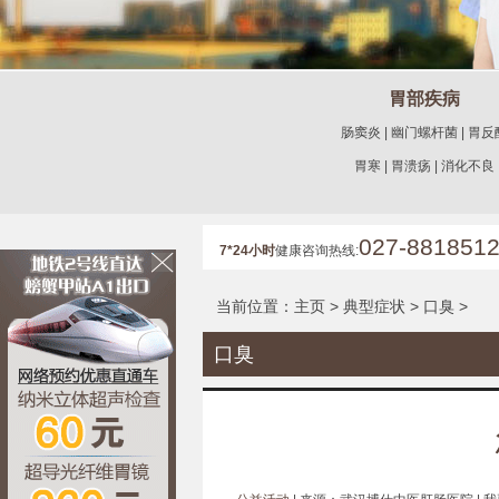
胃部疾病
肠窦炎
|
幽门螺杆菌
|
胃反
胃寒
|
胃溃疡
|
消化不良
027-881851
7*24小时
健康咨询热线:
当前位置：
主页
>
典型症状
>
口臭
>
口臭