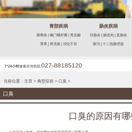
胃部疾病
肠炎疾病
肠窦炎
|
幽门螺杆菌
|
胃反酸
结肠炎
|
肠息肉
|
直肠炎
胃寒
|
胃溃疡
|
消化不良
腹泻
|
十二指肠溃疡
027-88185120
7*24小时
健康咨询热线:
当前位置：
主页
>
典型症状
>
口臭
>
口臭
口臭的原因有哪